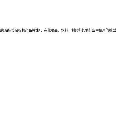
贴标机，圆瓶贴标签贴标机产品特性1，在化妆品，饮料，制药和其他行业中使用的模型