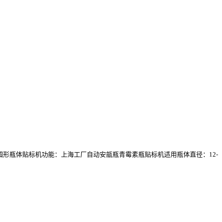
形和圆形瓶体贴标机功能：上海工厂自动安瓿瓶青霉素瓶贴标机适用瓶体直径：12-