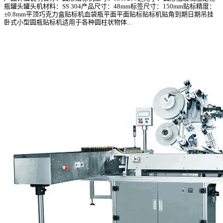
瓶罐头罐头机材料：SS 304产品尺寸：48mm标签尺寸：150mm贴标精度：
±0.8mm平顶巧克力盒贴标机血袋瓶平面平面贴标贴标机贴角到期日期吊挂
卧式小型圆瓶贴标机适用于各种圆柱状物体...