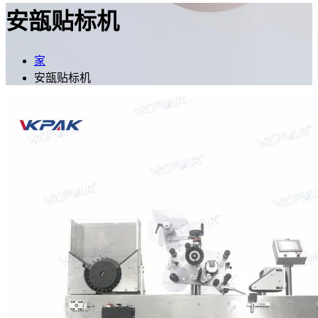
安瓿贴标机
家
安瓿贴标机