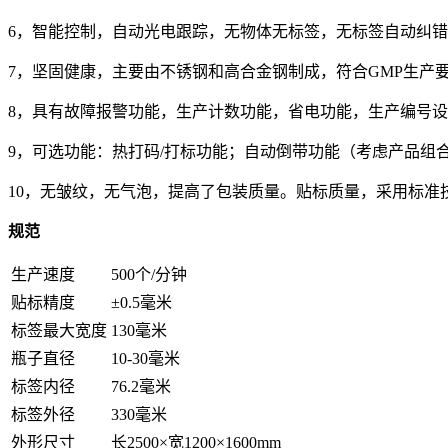
6，智能控制，自动光电跟踪，无物体无标签，无标签自动纠
7，坚固健康，主要由不锈钢和高合金钢制成，符合GMP生产
8，具有故障报警功能，生产计数功能，省电功能，生产编号
9，可选功能：热打码/打标功能；自动倒带功能（考虑产品组
10，无皱纹，无气泡，提高了包装质量。贴标质量，采用标准技
规范
生产速度
500个/分钟
贴标精度
±0.5毫米
标签最大宽度
130毫米
瓶子直径
10-30毫米
标签内径
76.2毫米
标签外径
330毫米
外形尺寸
长2500×宽1200×1600mm