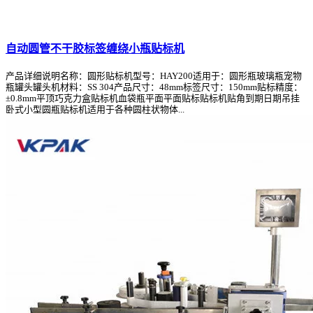
自动圆管不干胶标签缠绕小瓶贴标机
产品详细说明名称：圆形贴标机型号：HAY200适用于：圆形瓶玻璃瓶宠物
瓶罐头罐头机材料：SS 304产品尺寸：48mm标签尺寸：150mm贴标精度：
±0.8mm平顶巧克力盒贴标机血袋瓶平面平面贴标贴标机贴角到期日期吊挂
卧式小型圆瓶贴标机适用于各种圆柱状物体...