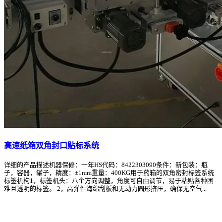
高速纸箱双角封口贴标系统
详细的产品描述机器保修：一年HS代码：8422303090条件：新包装：瓶
子，容器，罐子，精度：±1mm重量：400KG用于药箱的双角密封标签系统
标签机构1，标签机头：八个方向调整，角度可自由调节，易于粘贴各种困
难且透明的标签。 2，高弹性海绵刮板和无动力圆形挤压，确保无空气...