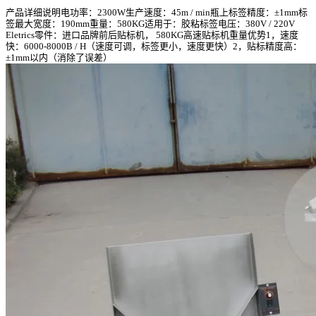
产品详细说明电功率：2300W生产速度：45m / min瓶上标签精度：±1mm标
签最大宽度：190mm重量：580KG适用于：胶粘标签电压：380V / 220V
Eletrics零件：进口品牌前后贴标机， 580KG高速贴标机重量优势1，速度
快：6000-8000B / H（速度可调，标签更小，速度更快）2，贴标精度高：
±1mm以内（消除了误差）