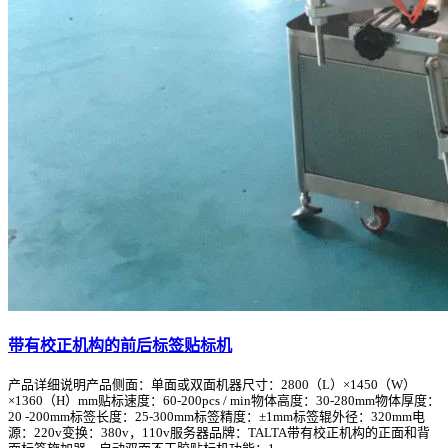
带有校正机构的前后标签贴标机
产品详细说明产品侧面：单面或双面机器尺寸：2800（L）×1450（W）
×1360（H）mm贴标速度：60-200pcs / min物体高度：30-280mm物体厚度：
20 -200mm标签长度：25-300mm标签精度：±1mm标签辊外径：320mm电
源：220v变换：380v，110v服务器品牌：TALTA带有校正机构的正面和背