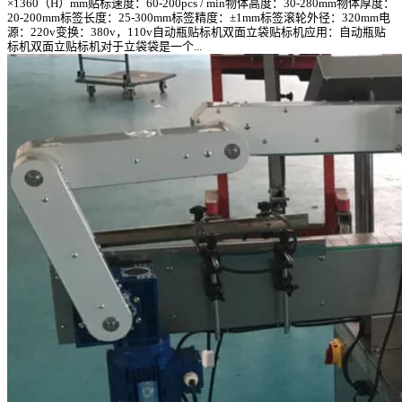
×1360（H）mm贴标速度：60-200pcs / min物体高度：30-280mm物体厚度：
20-200mm标签长度：25-300mm标签精度：±1mm标签滚轮外径：320mm电
源：220v变换：380v，110v自动瓶贴标机双面立袋贴标机应用：自动瓶贴
标机双面立贴标机对于立袋袋是一个...