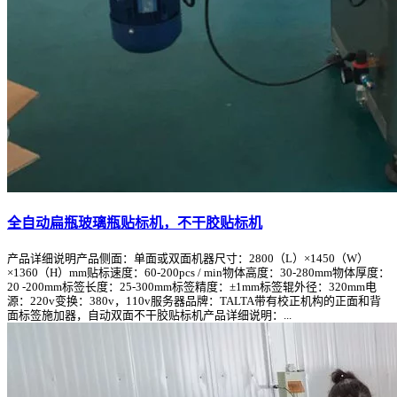
全自动扁瓶玻璃瓶贴标机，不干胶贴标机
产品详细说明产品侧面：单面或双面机器尺寸：2800（L）×1450（W）
×1360（H）mm贴标速度：60-200pcs / min物体高度：30-280mm物体厚度：
20 -200mm标签长度：25-300mm标签精度：±1mm标签辊外径：320mm电
源：220v变换：380v，110v服务器品牌：TALTA带有校正机构的正面和背
面标签施加器，自动双面不干胶贴标机产品详细说明：...