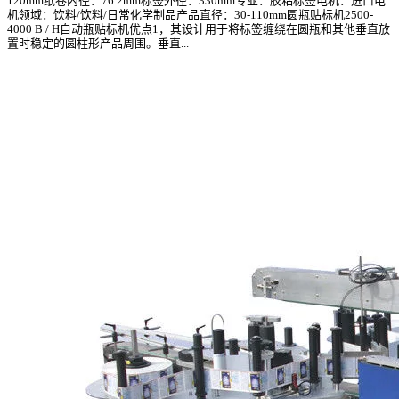
120mm纸卷内径：76.2mm标签外径：330mm专业：胶粘标签电机：进口电
机领域：饮料/饮料/日常化学制品产品直径：30-110mm圆瓶贴标机2500-
4000 B / H自动瓶贴标机优点1，其设计用于将标签缠绕在圆瓶和其他垂直放
置时稳定的圆柱形产品周围。垂直...