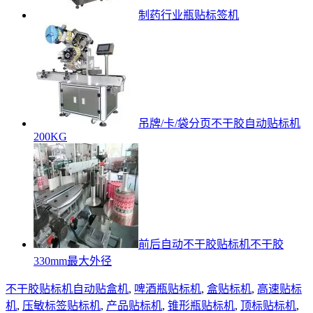
制药行业瓶贴标签机
吊牌/卡/袋分页不干胶自动贴标机
200KG
前后自动不干胶贴标机不干胶
330mm最大外径
不干胶贴标机
自动贴盒机
,
啤酒瓶贴标机
,
盒贴标机
,
高速贴标
机
,
压敏标签贴标机
,
产品贴标机
,
锥形瓶贴标机
,
顶标贴标机
,