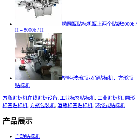
椭圆瓶贴标机瓶上两个贴纸5000b /
H – 8000b / H
塑料/玻璃瓶双面贴标机，方形瓶
贴标机
方瓶贴标机
在线贴标设备
,
工业标签贴标机
,
工业贴标机
,
圆形
标签贴标机
,
方瓶包装机
,
酒瓶标签贴标机
,
环绕式贴标机
产品展示
自动贴标机