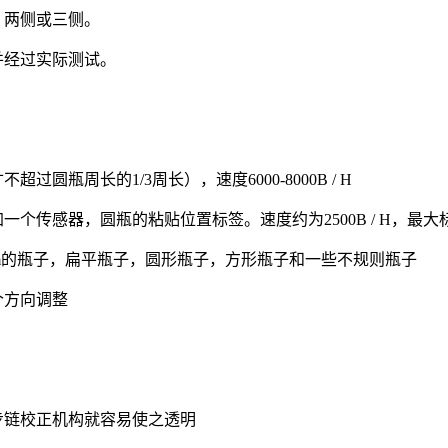
，两侧或三侧。
并经过实际测试。
瓶周长的1/3周长），速度6000-8000B / H
个传感器，圆瓶的粘贴位置标签。速度约为2500B / H，最大标
110mm的瓶子，扁平瓶子，圆形瓶子，方形瓶子和一些不规则瓶子
个方向调整
步链校正机构就容易使之透明