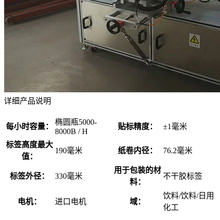
详细产品说明
椭圆瓶5000-
每小时容量：
贴标精度：
±1毫米
8000B / H
标签高度最大
190毫米
纸卷内径：
76.2毫米
值：
用于包装的材
标签外径：
330毫米
不干胶标签
料：
饮料/饮料/日用
电机：
进口电机
域：
化工