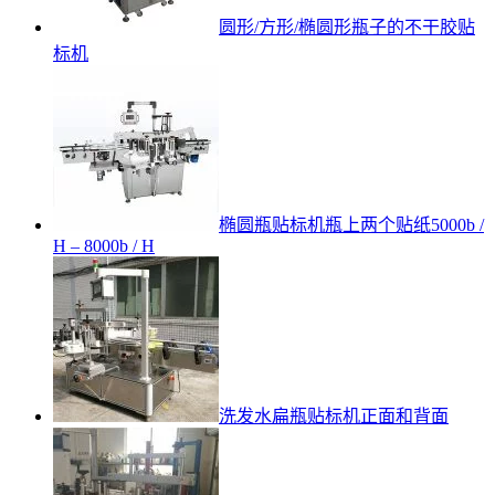
圆形/方形/椭圆形瓶子的不干胶贴
标机
椭圆瓶贴标机瓶上两个贴纸5000b /
H – 8000b / H
洗发水扁瓶贴标机正面和背面