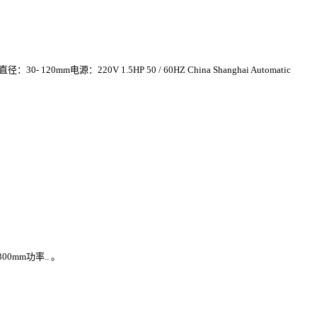
源：220V 1.5HP 50 / 60HZ China Shanghai Automatic
mm功率.. 。