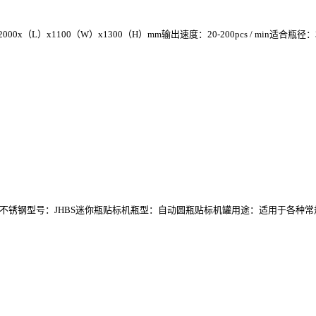
x1100（W）x1300（H）mm输出速度：20-200pcs / min适合瓶径：30-
材料：不锈钢型号：JHBS迷你瓶贴标机瓶型：自动圆瓶贴标机罐用途：适用于各种常规.