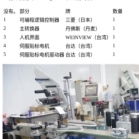
没有。
部分
牌
数量
1
1
可编程逻辑控制器
三菱（日本）
2
1
主转换器
丹佛斯（丹麦）
3
1
人机界面
WEINVIEW（台湾）
4
1
伺服贴标电机
台达（台湾）
5
1
伺服贴标电机驱动器
台达（台湾）