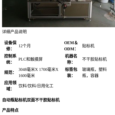
详细产品说明
设备保
OEM＆
12个月
贴标机
修：
ODM：
控制系
机器名
PLC和触摸屏
不干胶贴标机
统：
称：
3048毫米X 1700毫米X
标签包
玻璃瓶，塑料
规范：
1600毫米
装：
瓶，容器
应用领
饮料/饮料/日用化工
域：
自动瓶贴标机双面不干胶贴标机
产品特点